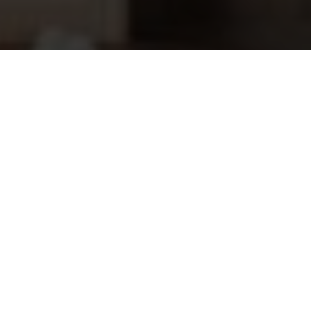
Budget polystyreen bouwblok
15,65
100x25x30 cm