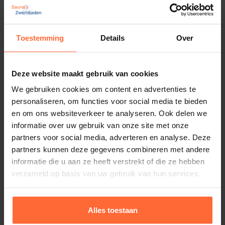
je met deze Polystyreen bouwblokken.
Als de wanden zijn opgebouwd worden deze blokken
gevuld met beton. Zo heb je een super degelijk en
Toestemming
Details
Over
sterke basis voor je zwembad.
Deze website maakt gebruik van cookies
100% Kwaliteit
We gebruiken cookies om content en advertenties te
personaliseren, om functies voor social media te bieden
Deze budget zwembad blokken zijn gemaakt van
en om ons websiteverkeer te analyseren. Ook delen we
tempex en zorgen voor een hogere thermische
informatie over uw gebruik van onze site met onze
isolatie, wat de temperatuur van het zwembadwater
partners voor social media, adverteren en analyse. Deze
beter op peil houdt en gunstig is voor de
partners kunnen deze gegevens combineren met andere
energiekosten.
informatie die u aan ze heeft verstrekt of die ze hebben
Eindstuk voor Polystyreen bouwblok High
verzameld op basis van uw gebruik van hun services.
Density 100x25x25 cm
Hoeveel zwembad bouwblokken en
1,50
ca. 1 week
beton heb je nodig?
Alles toestaan