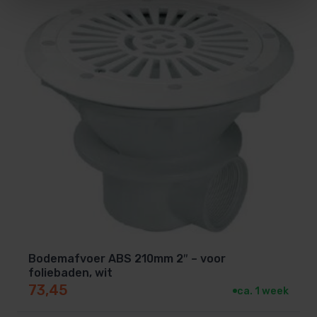
Bodemafvoer ABS 210mm 2″ – voor
foliebaden, wit
73,45
ca. 1 week