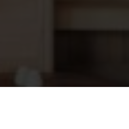
Bodemput Hayward 3253 ABS voor
114,95
foliebaden, licht grijs