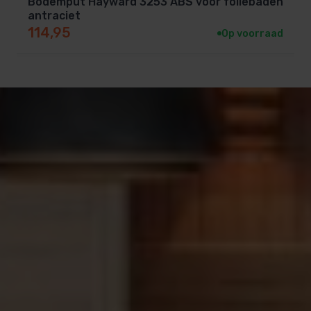
Bodemput Hayward 3253 ABS voor foliebaden
antraciet
114,95
Op voorraad