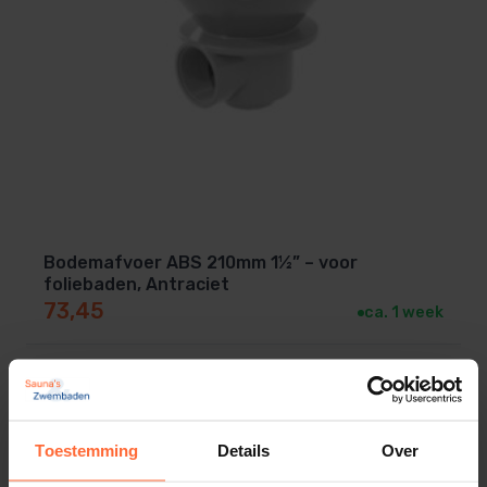
Bodemafvoer ABS 210mm 1½” – voor
foliebaden, Antraciet
73,45
ca. 1 week
Toestemming
Details
Over