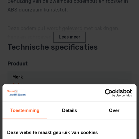
Behuizing van de zwembad bodemput en rooster in
ABS duurzaam kunststof.
Deze bodem put wordt geleverd met pakkingen,
flens en schroeven.
Lees meer
Technische specificaties
Maximale aanbevolen doorstroming: 13 m³/u.
Product
Merk
Astral
SKU
SW-00271CL090
Toestemming
Details
Over
EAN
8432611827592
Deze website maakt gebruik van cookies
Gewicht