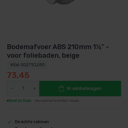
Bodemafvoer ABS 210mm 1½” –
voor foliebaden, beige
#SW-00271CL090
73,45
In winkelwagen
Snel in huis
Verwachte levertijd 1 week
De echte vakman