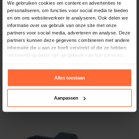
We gebruiken cookies om content en advertenties te
2 kg
personaliseren, om functies voor social media te bieden
en om ons websiteverkeer te analyseren. Ook delen we
Merk
informatie over uw gebruik van onze site met onze
Astral
partners voor social media, adverteren en analyse. Deze
Downloads
partners kunnen deze gegevens combineren met andere
informatie die u aan ze heeft verstrekt of die ze hebben
verzameld op basis van uw gebruik van hun services.
HL_00258+70-1+3+1466-
7+7880+27125+814+37-9_NEDFS_v1611
PDF (440 KB)
Alles toestaan
Aanpassen
Alternatieven