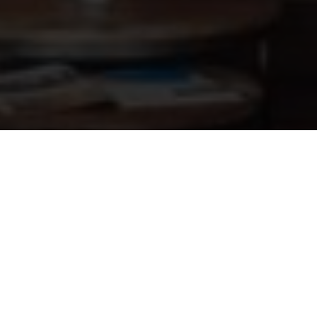
Bodemafvoer ABS 210mm 1½" - voor
73,45
foliebaden, beige
Informatie op maat? Kom
naar onze showroom!
Onze vakmensen en monteurs helpen je bij al
je sauna- en zwembadvragen.