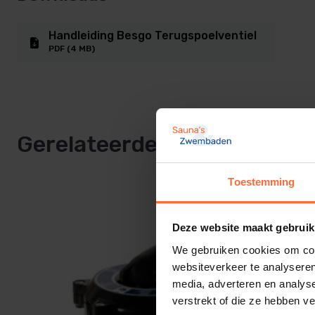
Geschikt voor filters van Astral, Fiberplast en Behncke.
Maar evt ook op alle andere filters door gebruik te mak
Handleiding Besgo Terugspoelventiel
PDF (4 MB)
Fabrieksgarantie: 2 jaar.
Gerelateerde producten
Toestemming
Deze website maakt gebruik
We gebruiken cookies om cont
websiteverkeer te analyseren
media, adverteren en analys
verstrekt of die ze hebben v