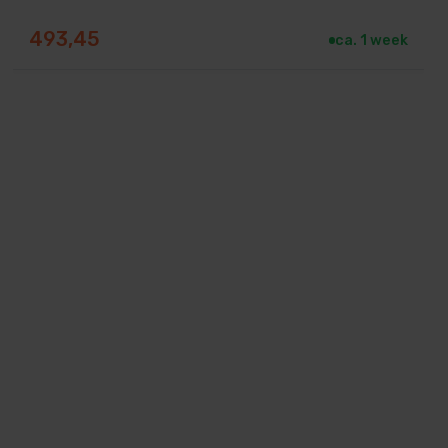
493,45
ca. 1 week