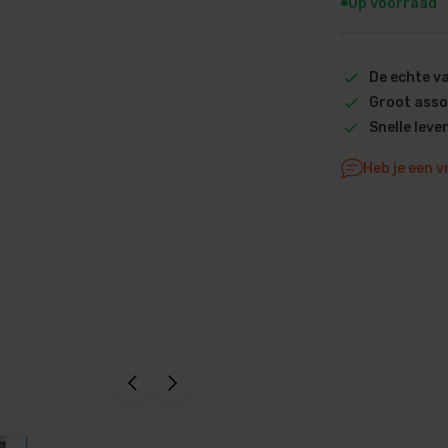
Op voorraad
Dolphin M5 Bio onderdelen
Dolphin M500 onderdelen
De echte 
Dolphin M600 onderdelen
Groot asso
Dolphin M700 onderdelen
Snelle leve
Dolphin Poolstyle E10 onderdel
Dolphin S100 onderdelen
Heb je een v
Dolphin S200 onderdelen
Dolphin S300i Bio onderdelen
Dolphin S300i onderdelen
Zenit 10 onderdelen
Zenit 20 onderdelen
Zenit 30 Pro onderdelen
Zenit 60 onderdelen