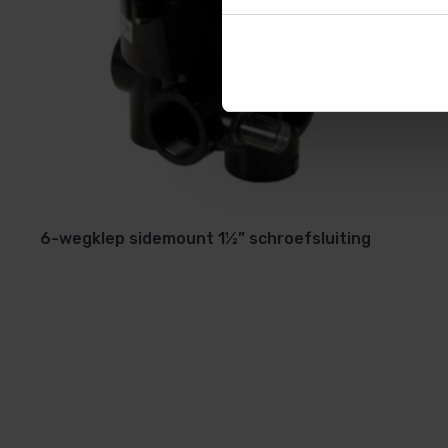
6-wegklep sidemount 1½” schroefsluiting