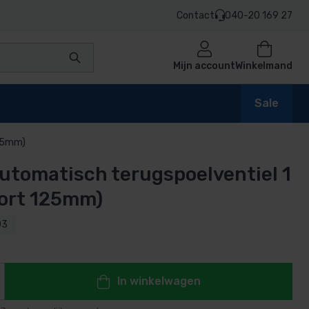
Contact
040-20 169 27
Mijn account
Winkelmand
Sale
125mm)
utomatisch terugspoelventiel 1
en
oort 125mm)
03
n
In winkelwagen