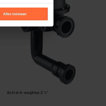
Alles toestaan
Astral 6-wegklep 2 ½”