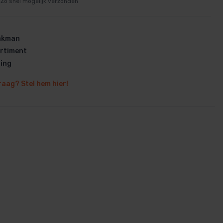
Zo snel mogelijk verzonden
vakman
rtiment
ring
en
raag? Stel hem hier!