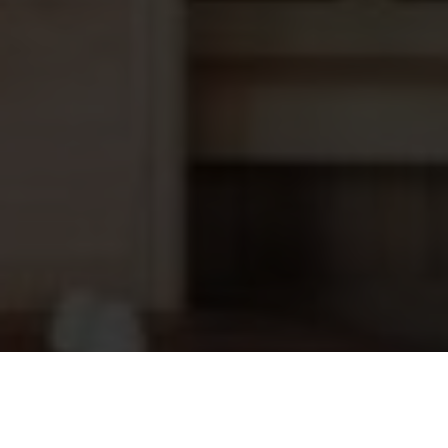
Behncke PWT 510 P27 H, 30-70 kW
2.098,95