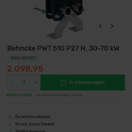
Behncke PWT 510 P27 H, 30-70 kW
#SW-06.1337
2.098,95
In winkelwagen
Snel in huis
Verwachte levertijd 1 week
De echte vakman
Groot assortiment
Snelle levering