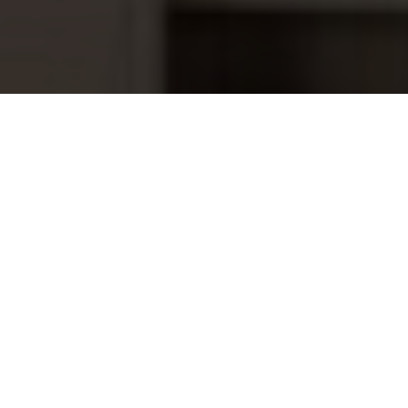
Astralpool Multiflow inspuiter
15,70
2"x50mm grijs, beton