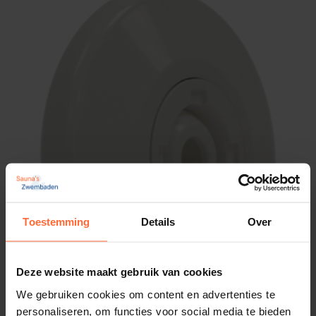
waterdichte aansluiting tussen inspuiter en
zwembadwand.
Deze Astral inspuiter wordt vaak gebruikt in
betonnen en of betegelde zwembaden.
Kortom, deze inspuiter combineert duurzaamheid,
gebruiksgemak en functionaliteit in één
betrouwbaar product voor elk type
zwembadinstallatie.
Toestemming
Details
Over
Deze website maakt gebruik van cookies
We gebruiken cookies om content en advertenties te
personaliseren, om functies voor social media te bieden