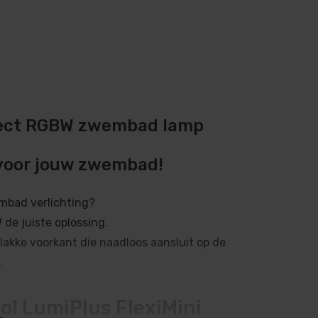
nnect RGBW zwembad lamp
oor jouw zwembad!
embad verlichting?
de juiste oplossing.
lakke voorkant die naadloos aansluit op de
.
ol LumiPlus FlexiMini