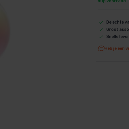
Op voorraad
Dolphin M5 Bio onderdelen
Dolphin M500 onderdelen
De echte 
Dolphin M600 onderdelen
Groot asso
Dolphin M700 onderdelen
Snelle leve
Dolphin Poolstyle E10 onderdel
Dolphin S100 onderdelen
Heb je een v
Dolphin S200 onderdelen
Dolphin S300i Bio onderdelen
Dolphin S300i onderdelen
Zenit 10 onderdelen
Zenit 20 onderdelen
Zenit 30 Pro onderdelen
Zenit 60 onderdelen