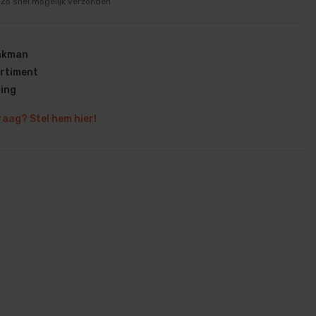
Zo snel mogelijk verzonden
vakman
rtiment
ring
en
raag? Stel hem hier!