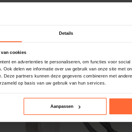
eem transformator niet meer werkt, of je
e zwembad transformator?
Details
 van cookies
ent en advertenties te personaliseren, om functies voor social
. Ook delen we informatie over uw gebruik van onze site met on
e. Deze partners kunnen deze gegevens combineren met andere i
erzameld op basis van uw gebruik van hun services.
stellen
nog! Levering binnen 1-2 werkdagen.
Aanpassen
bad een luxe uitstraling!