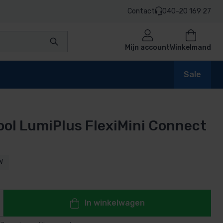
Contact
040-20 169 27
Mijn account
Winkelmand
Sale
ool LumiPlus FlexiMini Connect
en
W
n
In winkelwagen