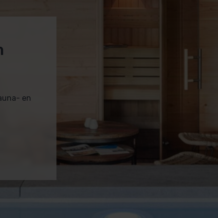
m
sauna- en