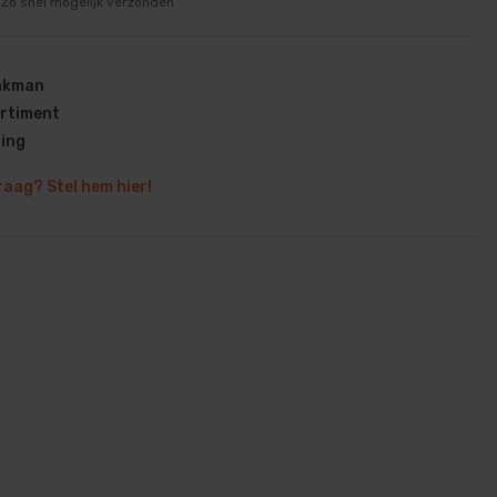
Zo snel mogelijk verzonden
vakman
rtiment
ring
en
raag? Stel hem hier!