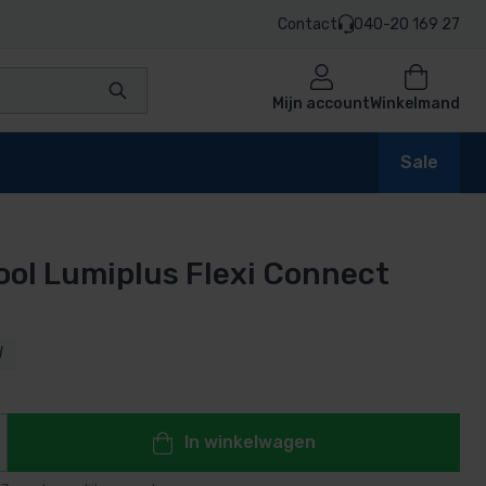
Contact
040-20 169 27
Mijn account
Winkelmand
Sale
ool Lumiplus Flexi Connect
en
W
n
In winkelwagen