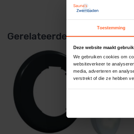
Lamp versie, Connect
Geschikt voor afstandsbediening SW-74399 of via
Belangrijk:
Indien de transformator van je huidige syste
Toestemming
wilt deze toch vervangen, kies dan hieronder de juist
Gerelateerde producten
Deze website maakt gebruik
1 lamp, 1 x
50 Va
We gebruiken cookies om cont
2 lampen 1 x
50 Va
websiteverkeer te analyseren
3 lampen 1 x
100 Va
media, adverteren en analys
4 lampen 1 x
100 Va
verstrekt of die ze hebben v
Snelle levering en eenvoudig be
Bestel jouw
Astral LumiPlus Flexi
Vervangset
vandaag 
Bestel nu jouw Astral LumiPlus Flexi en geef jouw zwem