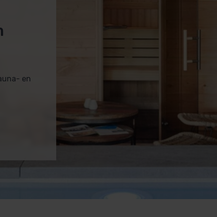
m
sauna- en