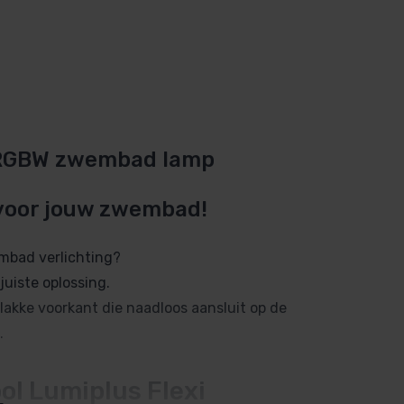
t RGBW zwembad lamp
oor jouw zwembad!
embad verlichting?
uiste oplossing.
lakke voorkant die naadloos aansluit op de
.
ol Lumiplus Flexi