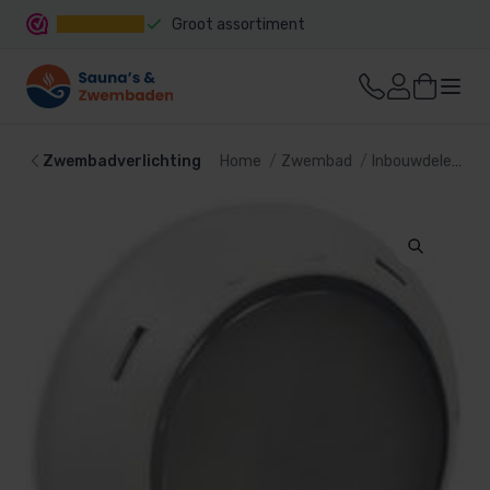
Groot assortiment
Snelle levering
Zwembadverlichting
Home
Zwembad
Inbouwdelen
Z