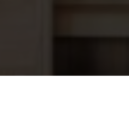
Astral LumiPlus Rapid Wit
219,95