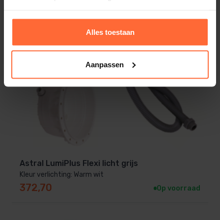
Alles toestaan
Aanpassen
Astral LumiPlus Flexi licht grijs
Kleur verlichting: Warm wit
372,70
Op voorraad