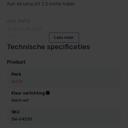
Aan de lamp zit 2,5 meter kabel.
excl. trafo!
12 Volt / 16 watt
1485 lmn
Lees meer
Technische specificaties
Bestel hier Astral LumiPlus Rapid Wit ! leveringstijd
1-2 dagen!
Product
Merk
Astral
Kleur verlichting
Warm wit
SKU
SW-64339