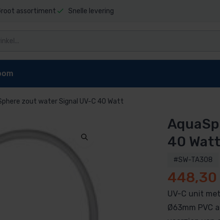
root assortiment
Snelle levering
oom
phere zout water Signal UV-C 40 Watt
AquaSph
niging
Zwembad stofzuigers
Zwembadrobot onderdel
t sauna
Elektrische stofzuiger
Dolphin E10 onderdelen
40 Wat
pen
reiniger
Dolphin E20 onderdelen
#SW-TA308
Dolphin Explorer onderdelen
448,30
g zwembad
Dolphin Explorer Plus onderdele
ls
Dolphin F40 onderdelen
UV-C unit met
 zwembad
Dolphin M200 onderdelen
Ø63mm PVC aa
Dolphin M400 onderdelen