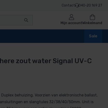
Contact
040-20 169 27
Mijn account
Winkelmand
Sale
ere zout water Signal UV-C
en
t
n
 Duplex behuizing. Voorzien van elektronische ballast,
nsluitingen en slangtules 32/38/40/50mm. Unit is