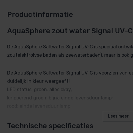
Productinformatie
AquaSphere zout water Signal UV-C
De AquaSphere Saltwater Signal UV-C is speciaal ontwi
zoutelektrolyse baden als zeewaterbaden), maar is ook 
De AquaSphere Saltwater Signal UV-C is voorzien van e
duidelijk in kleur weergeeft!
LED status: groen: alles okay;
knipperend groen: bijna einde levensduur lamp;
rood: einde levensduur lamp.
Lees meer
Na vervanging van de lamp kan de timer weer worden ge
Technische specificaties
begint.