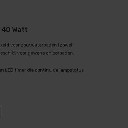
 40 Watt
kkeld voor zoutwaterbaden (zowel
geschikt voor gewone chloorbaden.
en LED timer die continu de lampstatus
reset zodat het aftellen weer opnieuw