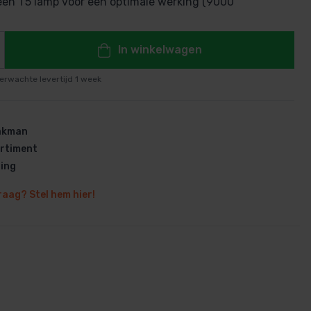
een T5 lamp voor een optimale werking (9000
In winkelwagen
erwachte levertijd 1 week
en
vakman
rtiment
ring
raag? Stel hem hier!