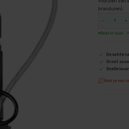
voorzien van 
Dolphin M5 Bio onderdelen
branduren).
Dolphin M500 onderdelen
Dolphin M600 onderdelen
Dolphin M700 onderdelen
Snel in huis
V
Dolphin Poolstyle E10 onderdel
Dolphin S100 onderdelen
De echte 
Dolphin S200 onderdelen
Groot asso
Dolphin S300i Bio onderdelen
Snelle leve
Dolphin S300i onderdelen
Zenit 10 onderdelen
Heb je een v
Zenit 20 onderdelen
Zenit 30 Pro onderdelen
Zenit 60 onderdelen