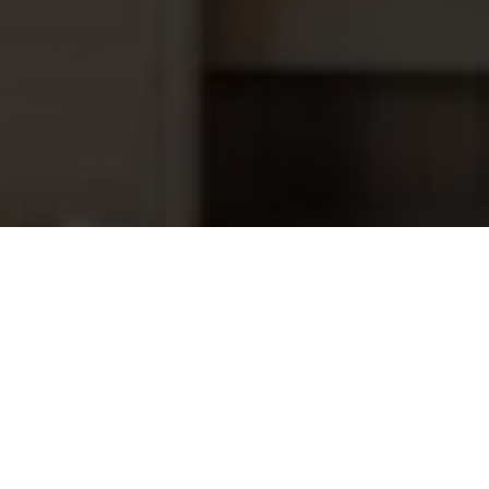
Aquadeck set instortdelen t.b.v.
159,95
buismotor