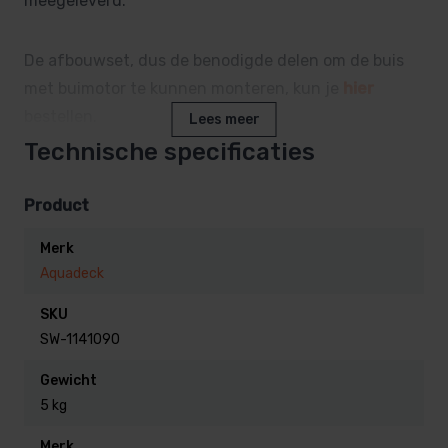
meegeleverd.
De afbouwset, dus de benodigde delen om de buis
met buimotor te kunnen monteren, kun je
hier
bestellen.
Lees meer
Technische specificaties
Product
Merk
Aquadeck
SKU
SW-1141090
Gewicht
5 kg
Merk