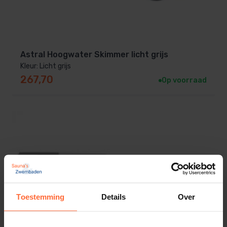
Astral Hoogwater Skimmer licht grijs
Kleur: Licht grijs
267,70
Op voorraad
Toestemming
Details
Over