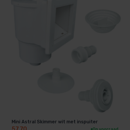
Mini Astral Skimmer wit met inspuiter
57,70
Op voorraad