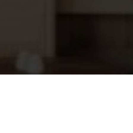
Antraciet skimmermond t.b.v. Skimmer
52,45
UNIK