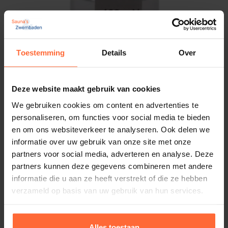
Door corrosie te voorkomen, gaat de apparatuur
zoals pompen en leidingen, en onderdelen zoals
trappen, langer mee.
Toestemming
Details
Over
Verhelpen van elektrische
interferentie
Deze website maakt gebruik van cookies
Buffer vloeistof Redox 468mV
We gebruiken cookies om content en advertenties te
Stabiele meetresultaten:
13,60
Op voorraad
personaliseren, om functies voor social media te bieden
Een gebrek aan aarding kan elektrische ladingen
en om ons websiteverkeer te analyseren. Ook delen we
veroorzaken die de metingen van
informatie over uw gebruik van onze site met onze
zwembadapparatuur kunnen beïnvloeden,
partners voor social media, adverteren en analyse. Deze
partners kunnen deze gegevens combineren met andere
waardoor de betrouwbaarheid afneemt.
informatie die u aan ze heeft verstrekt of die ze hebben
verzameld op basis van uw gebruik van hun services.
Voorkomen van storingen:
Een goede aarding helpt bij het verminderen van
elektromagnetische interferentie, wat de
Alles toestaan