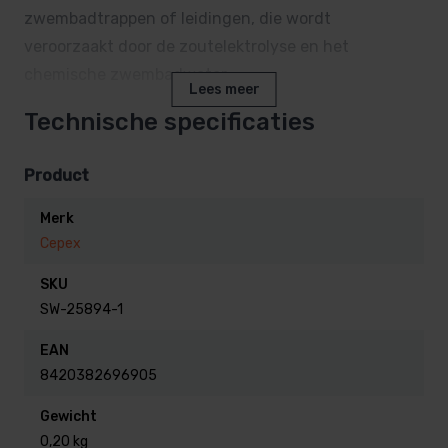
zwembadtrappen of leidingen, die wordt
veroorzaakt door de zoutelektrolyse en het
chemische zwembadwater.
Lees meer
Technische specificaties
Veiligheid
Product
Voorkomen van elektrische schokken:
Aarding voert elektrische ladingen, die kunnen
Merk
ontstaan door defecte apparatuur of
Cepex
zoutelektrolyse, veilig af naar de aarde.
Zout
SKU
water geleidt elektriciteit beter, waardoor een
SW-25894-1
zwembad zonder aarding gevaarlijk kan zijn.
EAN
Bescherming tegen elektrische gevaren:
8420382696905
Als een elektriciteitsdraad beschadigd raakt, kan
stroom zich via metalen delen van het zwembad
Gewicht
verspreiden.
Aarding zorgt ervoor dat deze
0,20 kg