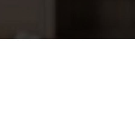
Aardingsset 63mm aanboorzadel
69,95