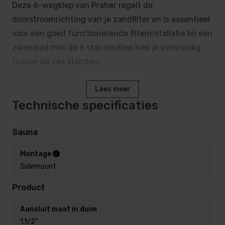
Deze 6-wegklep van Praher regelt de
doorstroomrichting van je zandfilter en is essentieel
voor een goed functionerende filterinstallatie bij een
zwembad met de 6 standenklep kies je eenvoudig
tussen de zes standen:
Lees meer
Filteren
— normale filterstand tijdens
Technische specificaties
zwemseizoen
Spoelen (backwash)
— het filterzand of
Sauna
filterglas terugspoelen en schoonmaken
Naspoelen (rinse)
— het systeem doorspoelen
Montage
na het spoelen
Sidemount
Circuleren
— water rondpompen zonder door
Product
het filter te laten stromen
Afvoeren (waste)
— direct afvoeren,
Aansluit maat in duim
bijvoorbeeld bij het legen van het bad
1,1/2”