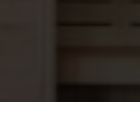
6-wegklep top-mount 1½” Praher
249,95