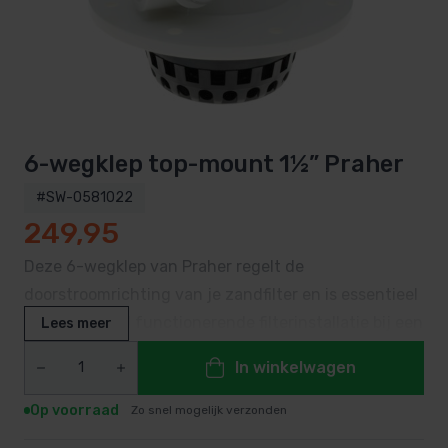
6-wegklep top-mount 1½” Praher
#SW-0581022
249,95
Deze 6-wegklep van Praher regelt de
doorstroomrichting van je zandfilter en is essentieel
voor een goed functionerende filterinstallatie bij een
Lees meer
zwembad met de 6 standenklep kies je eenvoudig
In winkelwagen
tussen de zes standen
Op voorraad
Zo snel mogelijk verzonden