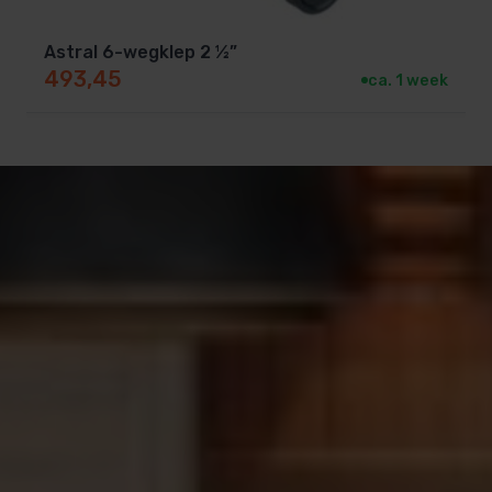
Astral 6-wegklep 2 ½”
493,45
ca. 1 week