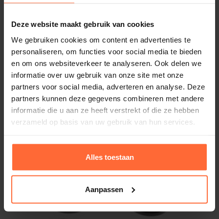
Waarom deze klep bij Sauna’s &
Zwembaden kopen?
Deze website maakt gebruik van cookies
We gebruiken cookies om content en advertenties te
Onderdeel van het gerenommeerde merk Praher
personaliseren, om functies voor social media te bieden
6-wegklep sidemount Hayward 1½”
Op voorraad of zeer snel geleverd
en om ons websiteverkeer te analyseren. Ook delen we
229,95
ca. 3–5 werkdagen
Persoonlijk advies nodig? Onze showroom staat
informatie over uw gebruik van onze site met onze
partners voor social media, adverteren en analyse. Deze
open
partners kunnen deze gegevens combineren met andere
9/10 klantbeoordeling (WebwinkelKeur, 1.092+
informatie die u aan ze heeft verstrekt of die ze hebben
reviews)
verzameld op basis van uw gebruik van hun services.
Alles toestaan
Aanpassen