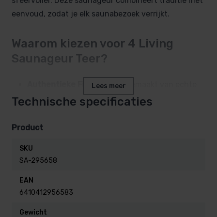
sfeervoller. Deze saunageur combineert traditie met
eenvoud, zodat je elk saunabezoek verrijkt.
Waarom kiezen voor 4 Living
Saunageur Teer?
Authentieke Finse geur
– gemaakt van echte
Lees meer
teer voor een diepe, rokerige aroma.
Technische specificaties
Géén alcohol of kleurstoffen
– veilig in gebruik,
Product
mits correct verdund.
SKU
SA-295658
Gebruiksvriendelijk
– doseer eenvoudig in het
EAN
opgietwater en verspreid de geur bij verhitting.
6410412956583
Ideaal formaat
– 500 ml is voldoende voor vele
Gewicht