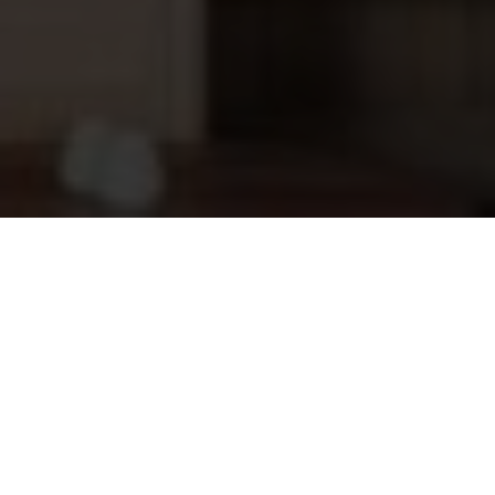
4 Living saunageur Teer 500ml
10,45