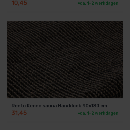
Compatibel met andere geuren: combineer met
10,45
ca. 1–2 werkdagen
eucalyptus of den voor complexe geurmixen.
Verlengt de saunabeleving zonder intensief
onderhoud of extra apparatuur.
Rento Kenno sauna Handdoek 90×180 cm
31,45
ca. 1–2 werkdagen