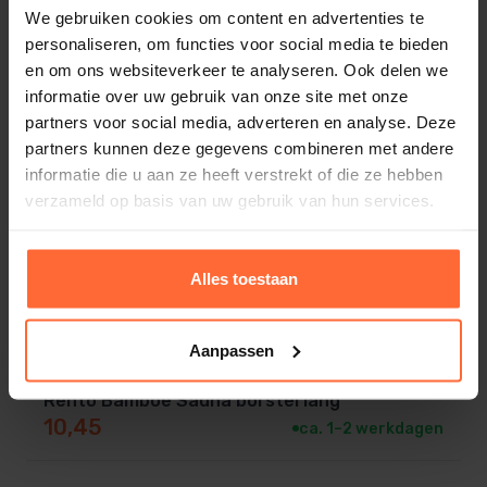
naar gewenst effect).
We gebruiken cookies om content en advertenties te
personaliseren, om functies voor social media te bieden
en om ons websiteverkeer te analyseren. Ook delen we
Roer het mengsel goed door.
informatie over uw gebruik van onze site met onze
partners voor social media, adverteren en analyse. Deze
Giet langzaam over de hete saunastenen om
partners kunnen deze gegevens combineren met andere
Rento Bamboe nagel borstel rond
informatie die u aan ze heeft verstrekt of die ze hebben
stoom en geur vrij te laten komen.
9,40
ca. 1–2 werkdagen
verzameld op basis van uw gebruik van hun services.
Laat de geur zich door de cabine verspreiden.
Alles toestaan
Tips:
Aanpassen
Shake de fles voor gebruik om ingrediënten goed
Rento Bamboe Sauna borstel lang
te mengen.
10,45
ca. 1–2 werkdagen
Spoel de emmer na gebruik af zodat er geen