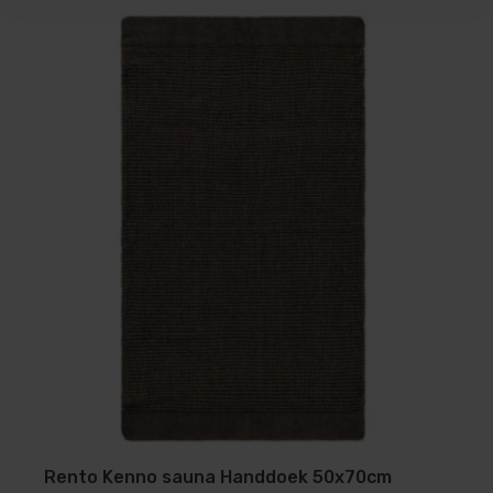
residu achterblijft.
Laat de fles niet achter in de sauna bij hoge
temperaturen om oververhitting te voorkomen.
Voordelen voor jouw sauna-
ervaring
Verhoogt de beleving: de teergeur roept een
natuurgevoel en warmte op.
Versterkt ontspanning: aroma’s kunnen rust,
beleving en ademhaling positief beïnvloeden.
Rento Kenno sauna Handdoek 50x70cm