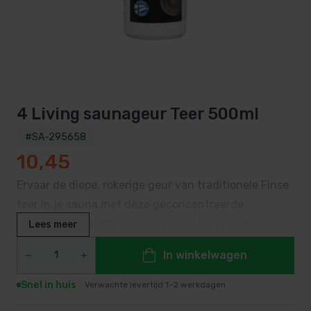
4 Living saunageur Teer 500ml
#SA-295658
10,45
Ervaar de diepe, rokerige geur van traditionele Finse
teer in je sauna met deze geconcentreerde
saunageur. Slechts enkele druppels zijn voldoende
Lees meer
om je saunaritueel een authentieke, houtachtige
In winkelwagen
sfeer te geven.
Snel in huis
Verwachte levertijd 1–2 werkdagen