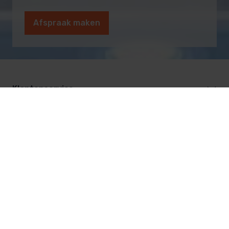
Afspraak maken
Klantenservice
Categorieën
Ons adres
De Vest 12
5555 XL Valkenswaard
040-20 169 27
info@saunasenzwembaden.nl