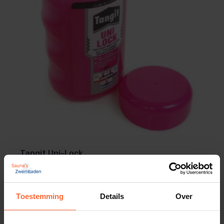
Tangit Uni-Lock
24,10
Op voorraad
Toestemming
Details
Over
Tangit zwembad toebehoren