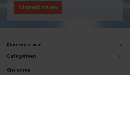
Afspraak maken
Klantenservice
Categorieën
Ons adres
De Vest 12
5555 XL Valkenswaard
040-20 169 27
info@saunasenzwembaden.nl
Facebook