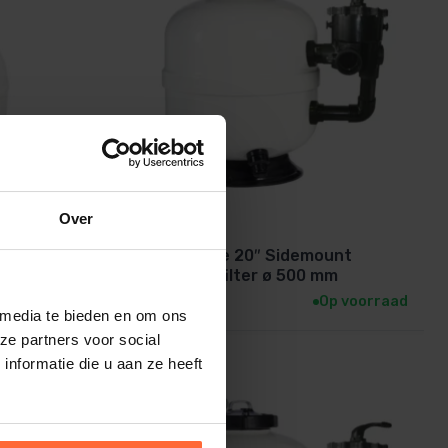
Over
mbad
PPG Deluxe 20″ Sidemount
zwembad filter ø 500 mm
943,95
p voorraad
Op voorraad
 media te bieden en om ons
ze partners voor social
nformatie die u aan ze heeft