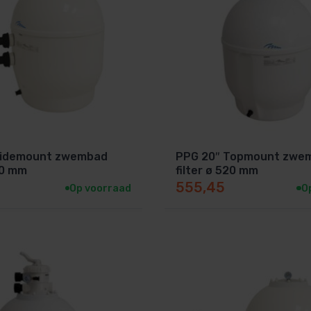
Sidemount zwembad
PPG 20″ Topmount zwe
20 mm
filter ø 520 mm
555,45
Op voorraad
O