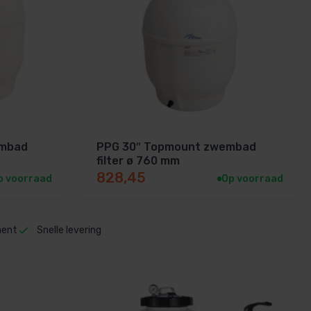
embad
PPG 30″ Topmount zwembad
filter ø 760 mm
828,45
p voorraad
Op voorraad
ment
Snelle levering