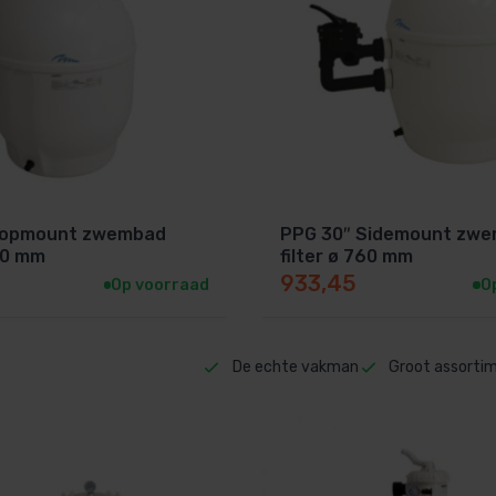
Topmount zwembad
PPG 30″ Sidemount zw
640 mm
filter ø 760 mm
933,45
Op voorraad
O
De echte vakman
Groot assorti