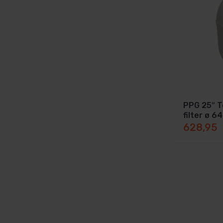
PPG 25″ 
filter ø 
628,95