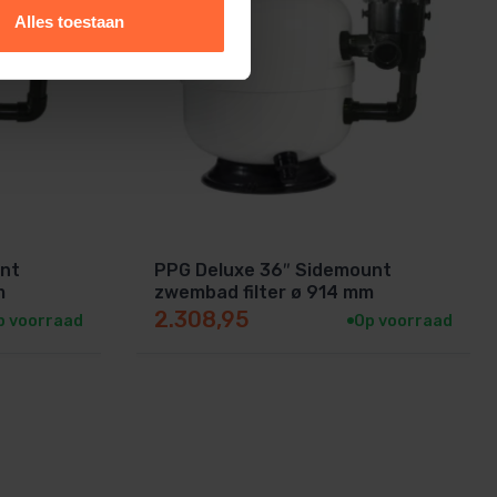
Alles toestaan
unt
PPG Deluxe 36″ Sidemount
m
zwembad filter ø 914 mm
2.308,95
p voorraad
Op voorraad