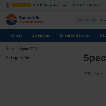
9
De echte vakman
(1.123 beoordelingen)
Sauna
Zwembad
Infrarood sauna
St
Home
Speck PPG
Spec
Categorieën
Sauna's
Zwembad reiniging
Infrarood sauna cabines
Stoomgenerator
Sauna kachel
Zwembaden
Techniek
Stoomcabine onderdelen
23 Producten
Sauna besturing
Zwembad bekleding
Infrarood sauna lampen kopen?
Stoomgeuren
Accessoires
Waterbehandeling
Onderdelen
Onderdelen
Zwembad verwarming