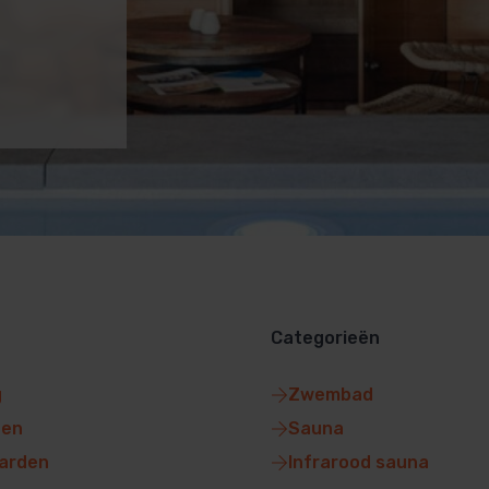
Categorieën
g
Zwembad
gen
Sauna
arden
Infrarood sauna