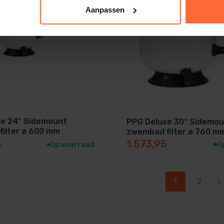
Aanpassen
xe 24″ Sidemount
PPG Deluxe 30″ Sidemo
ilter ø 600 mm
zwembad filter ø 760 m
5
1.573,95
Op voorraad
O
1
2