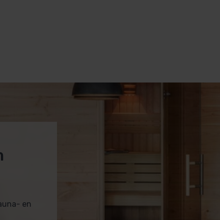
m
sauna- en