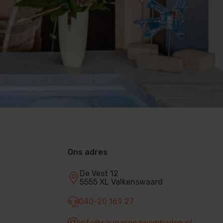
Ons adres
De Vest 12
5555 XL Valkenswaard
040-20 169 27
info@saunasenzwembaden.nl