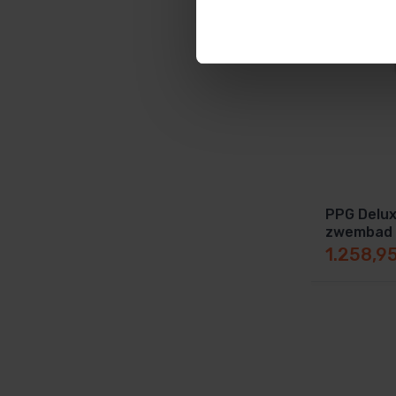
PPG Delu
zwembad f
1.258,9