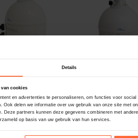
Details
Sidemount zwembad
PPG 35″ Topmount zwe
00 mm
filter ø 900 mm
 van cookies
1.048,95
Op voorraad
O
ent en advertenties te personaliseren, om functies voor social
. Ook delen we informatie over uw gebruik van onze site met on
e. Deze partners kunnen deze gegevens combineren met andere i
erzameld op basis van uw gebruik van hun services.