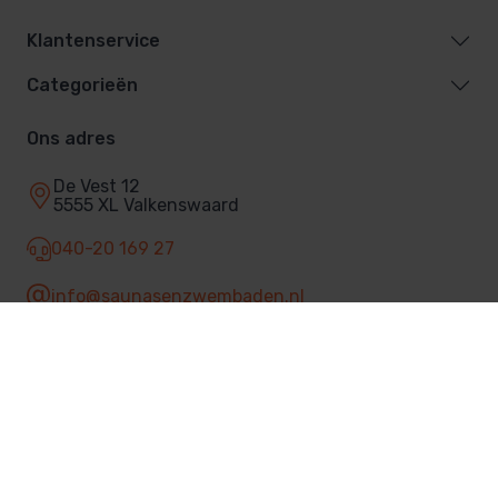
Klantenservice
Categorieën
Ons adres
De Vest 12
5555 XL Valkenswaard
040-20 169 27
info@saunasenzwembaden.nl
Facebook
© 2026 Sauna's & Zwembaden
Privacybeleid
Algemene voorwaarden