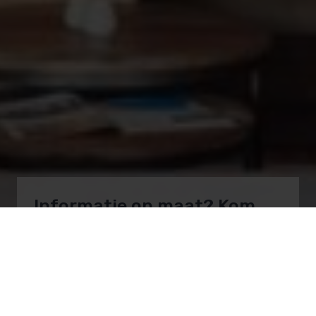
Informatie op maat? Kom
naar onze showroom!
Onze vakmensen en monteurs helpen je bij al
je sauna- en zwembadvragen.