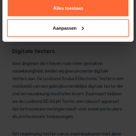
effectieve manier om parameters zoals pH-waarde en
Alles toestaan
chloorgehalte te meten. Deze sets zijn ideaal voor
zwembadbezitters die op zoek zijn naar een
kostenefficiënte oplossing voor regelmatige
Aanpassen
waterbehandeling.
Digitale testers
Voor degenen die streven naar meer gemak en
nauwkeurigheid, bieden wij geavanceerde digitale
testers aan. De Lovibond Scuba II Electronic Tester is een
voorbeeld van een gebruiksvriendelijke digitale tester die
snel en nauwkeurig resultaten levert. Daarnaast hebben
we de Lovibond SD 50 pH Tester, een robuust apparaat
dat betrouwbare metingen biedt voor zowel particuliere
als professionele toepassingen.
Het regelmatig testen van je zwembadwater met deze