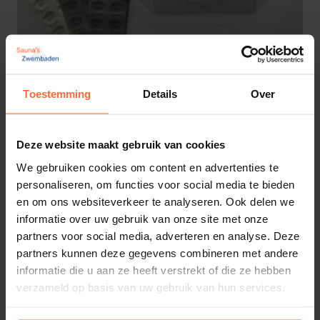
Toestemming
Details
Over
Navulling pH/DPD voor handtestset
18,85
Op voorraad
Deze website maakt gebruik van cookies
We gebruiken cookies om content en advertenties te
1
…
3
4
personaliseren, om functies voor social media te bieden
en om ons websiteverkeer te analyseren. Ook delen we
informatie over uw gebruik van onze site met onze
partners voor social media, adverteren en analyse. Deze
Zwembad testers voor nauwkeurige
wateranalyse
partners kunnen deze gegevens combineren met andere
informatie die u aan ze heeft verstrekt of die ze hebben
verzameld op basis van uw gebruik van hun services.
Onze handmatige testsets, zoals de HTH Navulling
pH/DPD voor handtestset, bieden een eenvoudige en