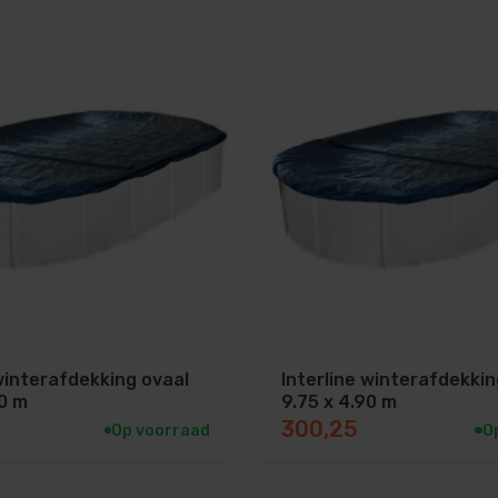
 winterafdekking ovaal
Interline winterafdekkin
90 m
9.75 x 4.90 m
300,25
Op voorraad
O