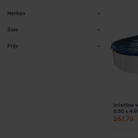
Sauna techniek
Zwembadpomp en filter
Merken
Rento sauna
Inbouwdelen
Zwembad afdekking
Sale
Zwembadtechniek
Prijs
PVC zwembad
Interline
8.50 x 4.
267,70