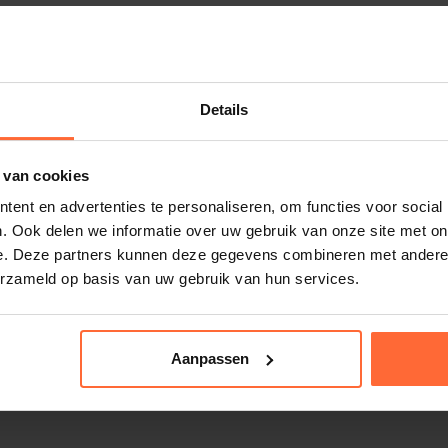
Details
 van cookies
ent en advertenties te personaliseren, om functies voor social
. Ook delen we informatie over uw gebruik van onze site met on
e. Deze partners kunnen deze gegevens combineren met andere i
erzameld op basis van uw gebruik van hun services.
 winterafdekking Ø 6,40
Interline winterafdekkin
Aanpassen
201,55
Op voorraad
O