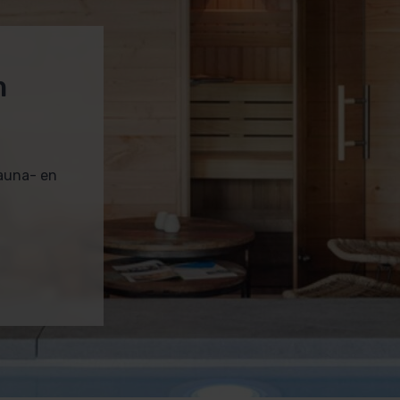
m
sauna- en