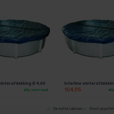
 winterafdekking Ø 4,60
Interline winterafdekkin
104,95
Op voorraad
O
De echte vakman
Groot assorti