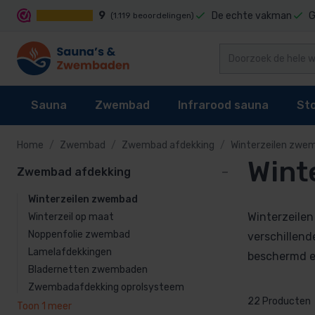
9
De echte vakman
G
(1.119 beoordelingen)
Sauna
Zwembad
Infrarood sauna
St
Home
Zwembad
Zwembad afdekking
Winterzeilen zwe
Wint
Zwembad afdekking
Zwembad af
Sauna's
Zwembad reiniging
Infrarood sauna cabines
Stoomgenerator
Winterzeil op m
Winterzeilen zwembad
Sauna kachel
Zwembaden
Techniek
Stoomcabine onderdelen
Winterzeilen z
Winterzeilen
Winterzeil op maat
Sauna besturing
Zwembad bekleding
Infrarood sauna lampen kopen?
Stoomgeuren
Noppenfolie zwembad
Bladernetten 
verschillend
Lamelafdekkingen
Zwembadafdekk
beschermd en
Accessoires
Waterbehandeling
Onderdelen
Bladernetten zwembaden
Zwembadafdekking oprolsysteem
Onderdelen
Zwembad verwarming
22 Producten
Toon 1 meer