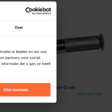
Over
 media te bieden en om ons
ze partners voor social
nformatie die u aan ze heeft
g Ø 7,30
Pop-up anker 12 mm
Alles toestaan
3,10
p voorraad
Op voorraad