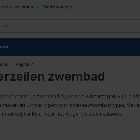
root assortiment
Snelle levering
oom
mbad
Pagina 2
erzeilen zwembad
dekking
Noppenfolie zwembad
Lamelafdekkingen
aat
Maatwerk noppenfolie
Afdekkingen techniek
wembad
Ovale noppenfolie
Polycarbonaat solar la
 beschermen je zwembad tijdens de winter tegen vuil, blade
zwembaden
Ronde noppenfolie
Zwembad lamellen PVC
e maten en uitvoeringen voor diverse zwembadtypes. Met e
ing oprolsysteem
 makkelijker klaar voor het volgende zwemseizoen.