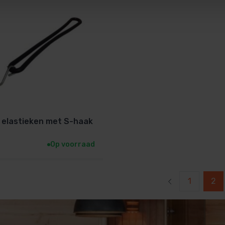
l elastieken met S-haak
Op voorraad
1
2