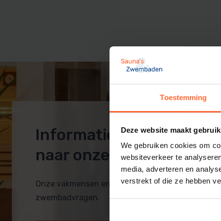
Sauna techniek
Zwembadpomp en filter
Rento sauna
Inbouwdelen
Zwembad afdekking
Zwembadtechniek
PVC zwembad
Toestemming
Informatie op maat? Ko
Deze website maakt gebruik
We gebruiken cookies om cont
naar onze showroom!
websiteverkeer te analyseren
media, adverteren en analys
verstrekt of die ze hebben v
Onze vakmensen en monteurs helpen je bij al je 
zwembadvragen.