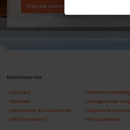
Afspraak maken
Klantenservice
Contact
Waterbehandelin
Betalen
Veelgestelde vra
Verzenden & retourneren
Algemene voorwa
Niet tevreden?
Privacybeleid