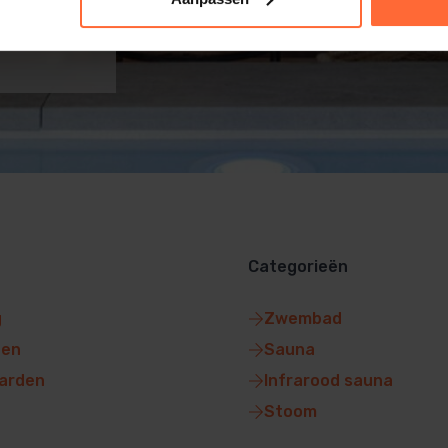
Categorieën
g
Zwembad
gen
Sauna
arden
Infrarood sauna
Stoom