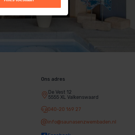
Ons adres
De Vest 12
5555 XL Valkenswaard
040-20 169 27
info@saunasenzwembaden.nl