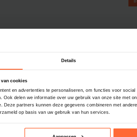
B
Dolphin M5 Bio onderdelen
Dolphin M500 onderdelen
Dolphin M600 onderdelen
Dolphin M700 onderdelen
Dolphin Poolstyle E10 onderdel
Dolphin S100 onderdelen
Dolphin S200 onderdelen
Details
Dolphin S300i Bio onderdelen
Dolphin S300i onderdelen
m
 van cookies
Zenit 10 onderdelen
ent en advertenties te personaliseren, om functies voor social
Zenit 20 onderdelen
. Ook delen we informatie over uw gebruik van onze site met on
Zenit 30 Pro onderdelen
e. Deze partners kunnen deze gegevens combineren met andere i
Zenit 60 onderdelen
erzameld op basis van uw gebruik van hun services.
sauna- en
Aanpassen