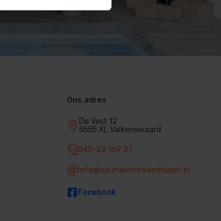
Ons adres
De Vest 12
5555 XL Valkenswaard
040-20 169 27
info@saunasenzwembaden.nl
Facebook