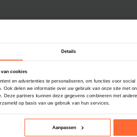
Dolphin M5 Bio onderdelen
Dolphin M500 onderdelen
Dolphin M600 onderdelen
Dolphin M700 onderdelen
Dolphin Poolstyle E10 onderdel
Dolphin S100 onderdelen
Details
Dolphin S200 onderdelen
m
Dolphin S300i Bio onderdelen
 van cookies
Dolphin S300i onderdelen
ent en advertenties te personaliseren, om functies voor social
Zenit 10 onderdelen
. Ook delen we informatie over uw gebruik van onze site met on
Zenit 20 onderdelen
sauna- en
e. Deze partners kunnen deze gegevens combineren met andere i
Zenit 30 Pro onderdelen
erzameld op basis van uw gebruik van hun services.
Zenit 60 onderdelen
Aanpassen