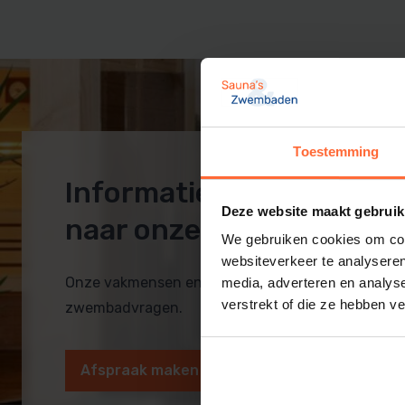
Sauna techniek
Zwembadpomp en filter
Rento sauna
Inbouwdelen
Zwembad afdekking
Zwembadtechniek
PVC zwembad
Toestemming
Informatie op maat? Ko
Deze website maakt gebruik
naar onze showroom!
We gebruiken cookies om cont
websiteverkeer te analyseren
Onze vakmensen en monteurs helpen je bij al je 
media, adverteren en analys
verstrekt of die ze hebben v
zwembadvragen.
Afspraak maken