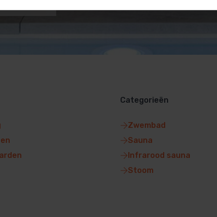
Categorieën
g
Zwembad
gen
Sauna
arden
Infrarood sauna
Stoom