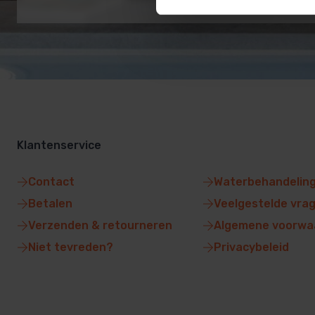
Klantenservice
Contact
Waterbehandelin
Betalen
Veelgestelde vra
Verzenden & retourneren
Algemene voorwa
Niet tevreden?
Privacybeleid