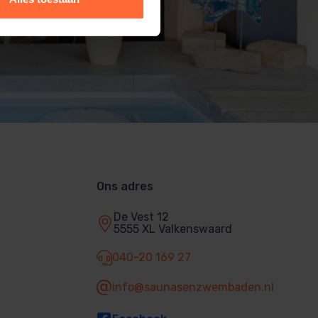
Ons adres
De Vest 12
5555 XL Valkenswaard
040-20 169 27
info@saunasenzwembaden.nl