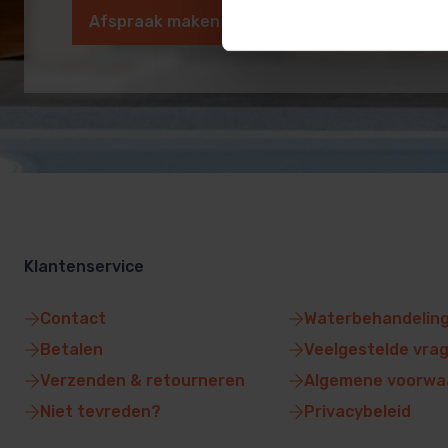
Afspraak maken
Klantenservice
Contact
Waterbehandelin
Betalen
Veelgestelde vra
Verzenden & retourneren
Algemene voorwa
Niet tevreden?
Privacybeleid