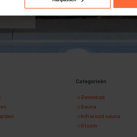
Categorieën
g
Zwembad
gen
Sauna
arden
Infrarood sauna
Stoom