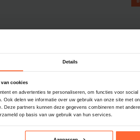
B
Dolphin M5 Bio onderdelen
Dolphin M500 onderdelen
Dolphin M600 onderdelen
Dolphin M700 onderdelen
Dolphin Poolstyle E10 onderdel
Dolphin S100 onderdelen
Dolphin S200 onderdelen
Details
Dolphin S300i Bio onderdelen
Dolphin S300i onderdelen
m
 van cookies
Zenit 10 onderdelen
ent en advertenties te personaliseren, om functies voor social
Zenit 20 onderdelen
. Ook delen we informatie over uw gebruik van onze site met on
Zenit 30 Pro onderdelen
e. Deze partners kunnen deze gegevens combineren met andere i
Zenit 60 onderdelen
erzameld op basis van uw gebruik van hun services.
sauna- en
Aanpassen