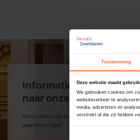
Sauna techniek
Zwembadpomp en filter
Rento sauna
Inbouwdelen
Zwembad afdekking
Zwembadtechniek
PVC zwembad
Toestemming
Informatie op maat? Ko
Deze website maakt gebruik
We gebruiken cookies om cont
naar onze showroom!
websiteverkeer te analyseren
media, adverteren en analys
verstrekt of die ze hebben v
Onze vakmensen en monteurs helpen je bij al je 
zwembadvragen.