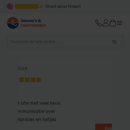
Groot assortiment
Snelle levering
29 maart 2024
10
Joe
uidelijke site met veel keus.
Goede communicatie over
het bestelproces en netjes
geleverd
Bekijk alle