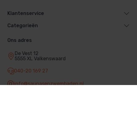
Klantenservice
Categorieën
Ons adres
De Vest 12
5555 XL Valkenswaard
040-20 169 27
info@saunasenzwembaden.nl
Facebook
© 2026 Sauna's & Zwembaden
Privacybeleid
Algemene voorwaarden