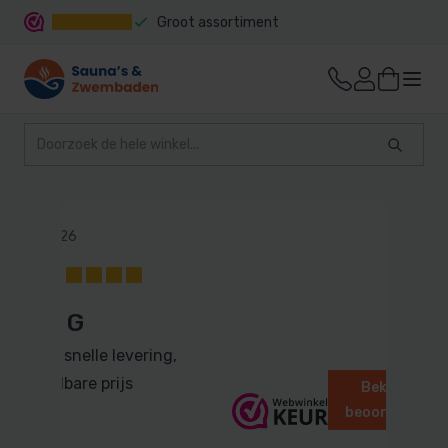
Groot assortiment
Snelle levering
22 mei 2026
10
Geert G
Perfecte snelle levering,
aanvaardbare prijs
Bekijk alle
beoordelingen