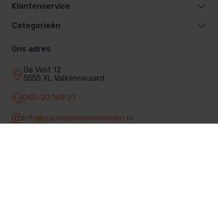
Klantenservice
Categorieën
Ons adres
De Vest 12
5555 XL Valkenswaard
040-20 169 27
info@saunasenzwembaden.nl
Facebook
© 2026 Sauna's & Zwembaden
Privacybeleid
Algemene voorwaarden
9
(1.119 beoordelingen)