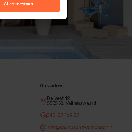
Alles toestaan
Ons adres
De Vest 12
5555 XL Valkenswaard
040-20 169 27
info@saunasenzwembaden.nl