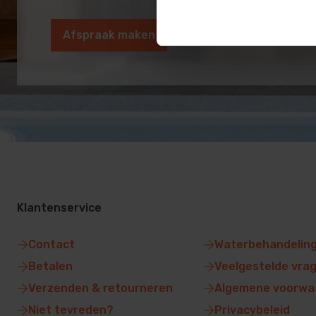
Afspraak maken
Klantenservice
Contact
Waterbehandelin
Betalen
Veelgestelde vra
Verzenden & retourneren
Algemene voorwa
Niet tevreden?
Privacybeleid