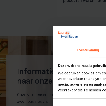
producten wel en netje
Sauna techniek
Zwembadpomp en filter
Rento sauna
Inbouwdelen
Zwembad afdekking
Zwembadtechniek
PVC zwembad
Toestemming
Deze website maakt gebruik
Informatie op maat? Ko
We gebruiken cookies om cont
naar onze showroom!
websiteverkeer te analyseren
media, adverteren en analys
verstrekt of die ze hebben v
Onze vakmensen en monteurs helpen je bij al je 
zwembadvragen.