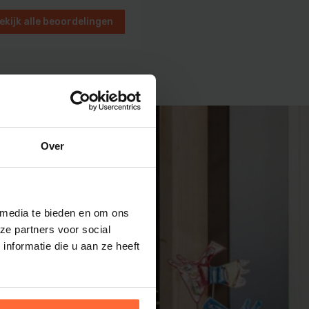
ekijk alle beoordelingen
en
Over
 media te bieden en om ons
ze partners voor social
nformatie die u aan ze heeft