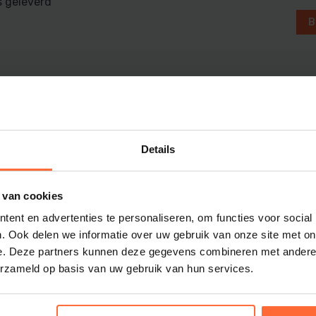
s geleverd
Dolphin M5 Bio onderdelen
B
Dolphin M500 onderdelen
Dolphin M600 onderdelen
Dolphin M700 onderdelen
Dolphin Poolstyle E10 onderdel
Dolphin S100 onderdelen
Dolphin S200 onderdelen
Details
Dolphin S300i Bio onderdelen
Dolphin S300i onderdelen
 van cookies
Zenit 10 onderdelen
m
Zenit 20 onderdelen
ent en advertenties te personaliseren, om functies voor social
. Ook delen we informatie over uw gebruik van onze site met on
Zenit 30 Pro onderdelen
e. Deze partners kunnen deze gegevens combineren met andere i
Zenit 60 onderdelen
erzameld op basis van uw gebruik van hun services.
sauna- en