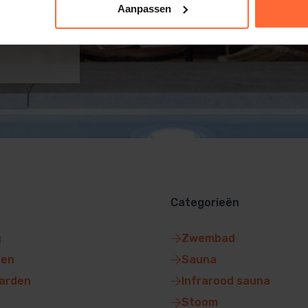
Aanpassen
Categorieën
g
Zwembad
gen
Sauna
arden
Infrarood sauna
Stoom