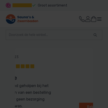
Groot assortiment
Snelle levering
8 april 2023
10
Djurre
Uitstekend geholpen bij het
annuleren van een bestelling
waarvoor geen bezorging
mogelijk was.
Bekijk alle