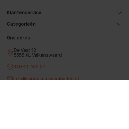
Klantenservice
Categorieën
Ons adres
De Vest 12
5555 XL Valkenswaard
040-20 169 27
info@saunasenzwembaden.nl
Facebook
© 2026 Sauna's & Zwembaden
Privacybeleid
Algemene voorwaarden