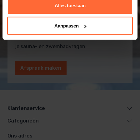
Alles toestaan
Informatie op maat? Kom
naar onze showroom!
Aanpassen
Onze vakmensen en monteurs helpen je bij al
je sauna- en zwembadvragen.
Afspraak maken
Klantenservice
Categorieën
Ons adres