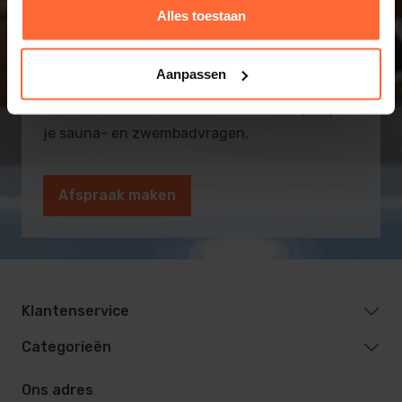
Alles toestaan
Informatie op maat? Kom
naar onze showroom!
Aanpassen
Onze vakmensen en monteurs helpen je bij al
je sauna- en zwembadvragen.
Afspraak maken
Klantenservice
Categorieën
Ons adres