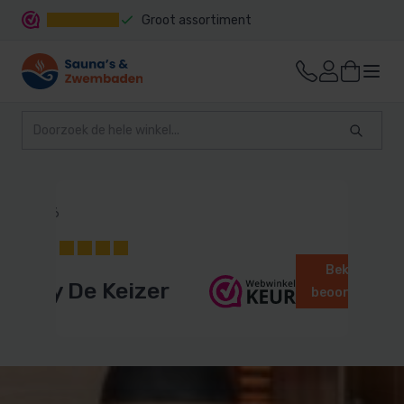
Groot assortiment
Snelle levering
 juni 2026
10
Bekijk alle
Benny De Keizer
beoordelingen