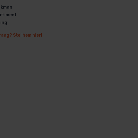
vakman
rtiment
ring
raag? Stel hem hier!
en