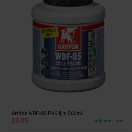
Milieuvriendelijkheid: Een warmtepomp gebruikt de
zwembad te verwarmen en heeft geen fossiele brand
warmtepomp veel milieuvriendelijker dan gasverwa
Energie-efficiëntie: Een warmtepomp is over het al
gasverwarming omdat het slechts een kleine hoeveel
uit de omgeving te halen en over te brengen naar
verbrandt fossiele brandstoffen om warmte te genere
Kosten: Hoewel de initiële investering voor een wa
gasverwarmingssysteem, zijn de operationele kosten
Warmtepompen hebben over het algemeen een lager
waardoor de kosten voor elektriciteit veel lager zijn
Veiligheid: Gasverwarmingssystemen kunnen gevaarlij
Griffon WDF-05 PVC lijm 500ml
onderhouden zijn. Er is bijvoorbeeld een risico op 
23,05
Op voorraad
daarentegen, heeft geen open vuur of brandstof, wa