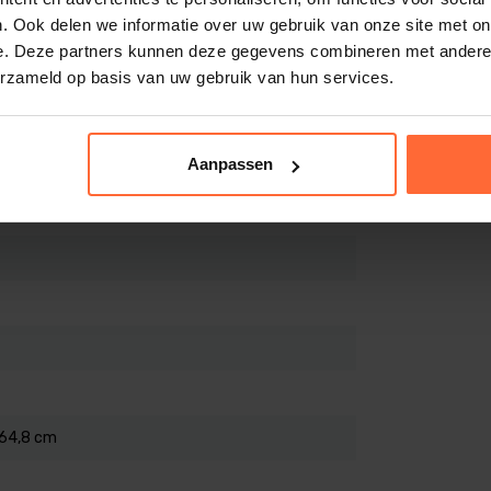
. Ook delen we informatie over uw gebruik van onze site met on
e. Deze partners kunnen deze gegevens combineren met andere i
erzameld op basis van uw gebruik van hun services.
mmeerde fabrikant, welke al jaren lang
Aanpassen
 aan-uit warmtepomp omdat deze gebruik
van een vaste snelheidscompressor.
 op volle capaciteit wanneer de gewenste
 64,8 cm
dig uit wanneer de gewenste temperatuur
 maakt het moeilijk om een constante