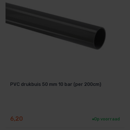
 warmte uit de omgevingslucht om het
stoffen nodig, zoals gas. Dit maakt een
rming.
gemeen veel energiezuiniger dan
heid elektriciteit gebruikt om de warmte
 het zwembad. Gasverwarming daarentegen,
ren, wat veel minder efficiënt is.
rmtepomp hoger kan zijn dan die van een
 op de lange termijn veel lager.
PVC drukbuis 50 mm 10 bar (per 200cm)
 energieverbruik dan gasverwarming,
 dan de kosten voor gas.
k zijn als ze niet goed geïnstalleerd of
gaslekken of explosies. Een warmtepomp
6,20
Op voorraad
ardoor het veiliger is om te gebruiken.