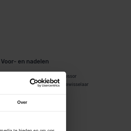
Voor- en nadelen
5 jaar garantie op compressor
5 jaar garantie op warmtewisselaar
Prijsgunstig
Over
 media te bieden en om ons