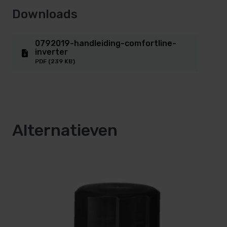
temperatuur te behouden.
Downloads
Een inverter zwembad warmtepomp past daarentegen de
0792019-handleiding-comfortline-
inverter
van de warmtebehoefte van het zwembad. Dit betekent 
PDF (239 KB)
kan werken wanneer de warmtebehoefte lager is, wat min
Door de constante werking van de compressor is het oo
te behouden zonder grote temperatuurschommelingen.
Daarnaast hebben inverter zwembad warmtepompen vaa
Alternatieven
warmtepompen, wat betekent dat ze meer warmte uit de
Dit komt door de variabele snelheid van de compressor 
Gasverwarming of een warmtepom
Er zijn verschillende redenen waarom een warmtepomp 
gasverwarming voor het verwarmen van een zwembad: