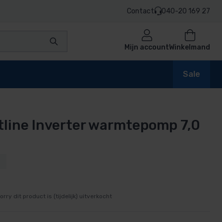
Contact
040-20 169 27
Mijn account
Winkelmand
Sale
line Inverter warmtepomp 7,0
en
9
n
orry dit product is (tijdelijk) uitverkocht