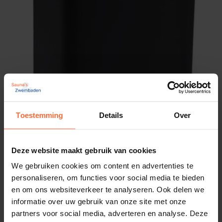
14 kg
volgende sauna belevingen:
Afmetingen
60 × 41 × 33 cm
Het traditionele (droge) Finse saunabad (temp
max. 110 °C / relatieve luchtvochtigheid ± 5 –
Merk
20%)
Sawo
Een soft stoombad d.m.v. de verdamper kan
worden genoten (temp max. ca 65 °C / relatieve
luchtvochtigheid ±70%)
Toestemming
Details
Over
Installatie en onderhoud
Deze website maakt gebruik van cookies
We gebruiken cookies om content en advertenties te
Installeren:
De Softdamp SCAC 80NS-N wordt
personaliseren, om functies voor social media te bieden
en om ons websiteverkeer te analyseren. Ook delen we
geleverd met een duidelijke handleiding, zodat
informatie over uw gebruik van onze site met onze
je de oven snel kunt installeren.
partners voor social media, adverteren en analyse. Deze
Eenvoudig schoon te maken:
Dankzij de slimme