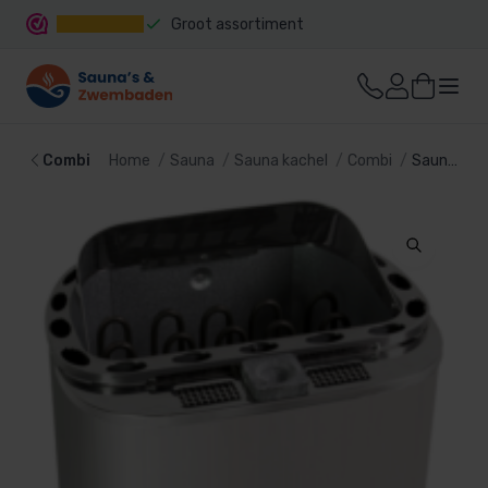
Groot assortiment
Snelle levering
Combi
Home
Sauna
Sauna kachel
Combi
Saunaoven Scandia Softdamp SCAC-80NS-Z-C