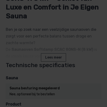
Luxe en Comfort in Je Eigen
Sauna
Ben je op zoek naar een veelzijdige saunaoven die
zorgt voor een perfecte balans tussen droge en
zachte warmte?
De
Saunaoven Softdamp SCAC 80NS-N (8 kW)
is
de ideale keuze voor jouw sauna.
Lees meer
Met deze moderne saunaoven creëer je eenvoudig
Technische specificaties
de ultieme wellnesservaring in je eigen huis.
Sauna
Sauna besturing meegeleverd
Waarom kiezen voor de Softdamp
Nee, optioneel bij te bestellen
SCAC 80NS-N?
Product