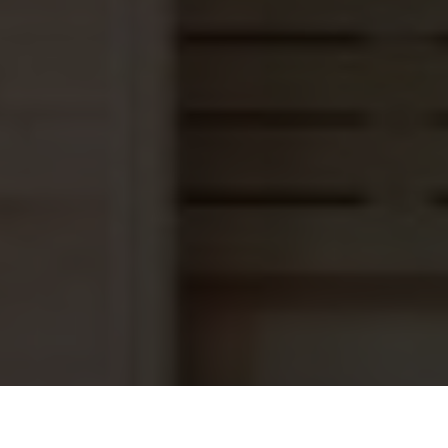
Saunaoven Scandia Softdamp SCAC-
702,45
80NS-Z-C