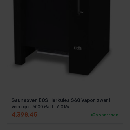
Snelle levering
Uitstekende service
Garantie op kwaliteit
Veel gestelde vragen over de
Softdamp SCAC 80NS-N
Heb je nog vragen over deze saunaoven? Neem
gerust contact op met onze klantenservice. We
helpen je graag verder!
Saunaoven EOS Herkules S60 Vapor, zwart
Vermogen: 6000 Watt - 6,0 kW
4.398,45
Op voorraad