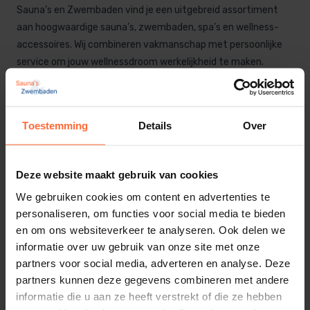
Sauna’s en Zwembaden vind je een uitgebreid assortiment
aan hoogwaardige sauna’s, zwembaden, spa’s en wellness-
accessoires. Wij combineren vakmanschap met persoonlijke
service om jouw wellnessdroom werkelijkheid te maken.
Onze Producten
Toestemming
Details
Over
Sauna’s
Geniet van ultieme ontspanning met onze op maat
gemaakte sauna’s. Van traditionele Finse sauna’s tot
Deze website maakt gebruik van cookies
moderne infraroodcabines, wij leveren maatwerk maar ook
We gebruiken cookies om content en advertenties te
standaard modellen.
personaliseren, om functies voor social media te bieden
en om ons websiteverkeer te analyseren. Ook delen we
Zwembaden
informatie over uw gebruik van onze site met onze
partners voor social media, adverteren en analyse. Deze
Creëer jouw eigen paradijs met onze luxe binnen- en
partners kunnen deze gegevens combineren met andere
buitenzwembaden. Van ontwerp tot aanleg en onderhoud: wij
informatie die u aan ze heeft verstrekt of die ze hebben
verzorgen het complete traject zodat jij zorgeloos kunt