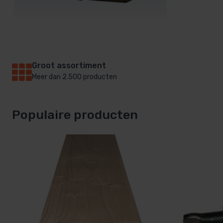
afdek
Zwemb
zwemb
De echte vakman
Bel of kom langs!
Groot assortiment
Meer dan 2.500 producten
Snelle levering
Vaak binnen 2 dagen geleverd
Populaire producten