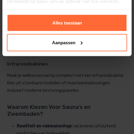
verzameld op basis van uw gebruik van hun services.
genieten van jouw zwembad.
Stoomtechniek
Alles toestaan
Ontdek onze oplossingen in stoomtechniek voor pure
ontspanning. Geschikt voor verschillende afmetingen en
Aanpassen
ideaal om jouw wellnessruimte compleet te maken.
Infraroodcabines
Maak je wellnesservaring compleet met een infraroodcabine.
Kies uit standaard modellen of maatwerkoplossingen
inclusief moderne besturingspanelen.
Waarom Kiezen Voor Sauna’s en
Zwembaden?
Kwaliteit en vakmanschap:
wij leveren uitsluitend
producten van topkwaliteit.