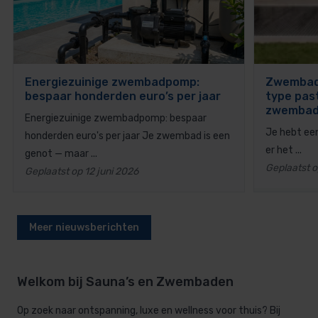
Energiezuinige zwembadpomp:
Zwembad 
bespaar honderden euro’s per jaar
type past
zwemba
Energiezuinige zwembadpomp: bespaar
Je hebt een
honderden euro's per jaar Je zwembad is een
er het ...
genot — maar ...
Geplaatst o
Geplaatst op 12 juni 2026
Meer nieuwsberichten
Welkom bij Sauna’s en Zwembaden
Op zoek naar ontspanning, luxe en wellness voor thuis? Bij