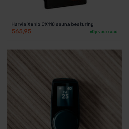
Handleiding
Banksensor voor een betere temperatuur
beheersing in de sauna. 2e
Harvia Xenio CX110 sauna besturing
temperatuursensor enkel bij de EXACT
565,95
Op voorraad
uitvoering
De sturing is uit te breiden met de volgende
opties:
Vermogensuitbreiding tot 18 kW: U ontvangt een
extra relaiskast type S2-18. Deze relaiskast
wordt geschakeld door de besturing. Hiermee
kunt u 9 kW over de besturing en 9 kW over de
relaiskast aansluiten (totaal 18 kW).
Vermogensuitbreiding tot 27 kW: U ontvangt een
extra relaiskast type S2-30. Deze relaiskast
wordt geschakeld door de besturing. Hiermee