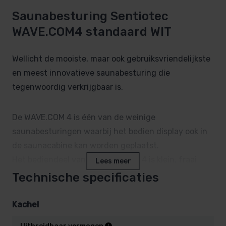
Saunabesturing Sentiotec
WAVE.COM4 standaard WIT
Wellicht de mooiste, maar ook gebruiksvriendelijkste
en meest innovatieve saunabesturing die
tegenwoordig verkrijgbaar is.
De WAVE.COM 4 is één van de weinige
saunabesturingen waarbij het bedien display ook in
de saunacabine kan worden geplaatst.
Het bediendeel van de WAVE.COM 4 is klein, fraai
Lees meer
vormgegeven, en temperatuurbestendig tot wel
Technische specificaties
120°C!
Kachel
Op de WAVE.COM4 wordt de temperatuur digitaal