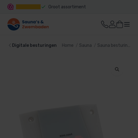
Groot assortiment
Snelle levering
Digitale besturingen
Home
Sauna
Sauna besturing
D