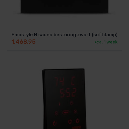
WAVE.COM4-EXACT zijn verkrijgbaar met een
bediendeel in donker hout, licht hout, zwart
kunststof of wit kunststof.
Emostyle H sauna besturing zwart (softdamp)
Leveringsomvang:
1.468,95
ca. 1 week
WC4-B-D, Bediendeel Donker, licht hout, Wit of
zwart (kan binnen of buiten de cabine worden
geplaatst)
WC4-B-L, Basismodule ofwel relaiskast
WC4-B-F1D,
Temperatuursensor/oververhittingsbeveiliging +
houten sensorbehuizing
Siliconenkabel tbv aansluiten sensor(en)
Datakabel voor aansluiten bediendeel op
relaiskast