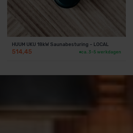
kunt u 9 kW over de besturing en 18 kW over de
relaiskast aansluiten (totaal 27 kW).
HUUM UKU 18kW Saunabesturing – LOCAL
514,45
ca. 3–5 werkdagen