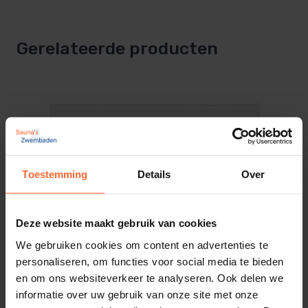
30°C tot 110°C (in stappen van 1°C)
– Oververhittingsbeveiliging
– Programmeerbare functioneringstijd van 4u tot
Display
Gerelateerde producten
12u
Digitaal
– Automatische foutaanduiding bij voelerfouten
Voorprogrameerbaar
– Gescheiden oven en lichtaansluiting
24 uur
Programmeerbare looptijd
Technische gegevens:
4 - 12 uur
Afmeting relaiskast 340 x 240 x 108mm
Toestemming
Details
Over
Verlichting dimbaar
Afmeting bediendeel 120 x 92 x 43mm
(Inbouwdiepte 36mm)
SKU
Geschikt voor saunaovens tot 9kW
Deze website maakt gebruik van cookies
SA-120010102
(uitbreidbaarheid tot 18kW of 27 kW d.m.v.
We gebruiken cookies om content en advertenties te
personaliseren, om functies voor social media te bieden
relaiskast)
EAN
en om ons websiteverkeer te analyseren. Ook delen we
8719558882939
De Sentiotec WAVE.COM4 saunabesturing is
informatie over uw gebruik van onze site met onze