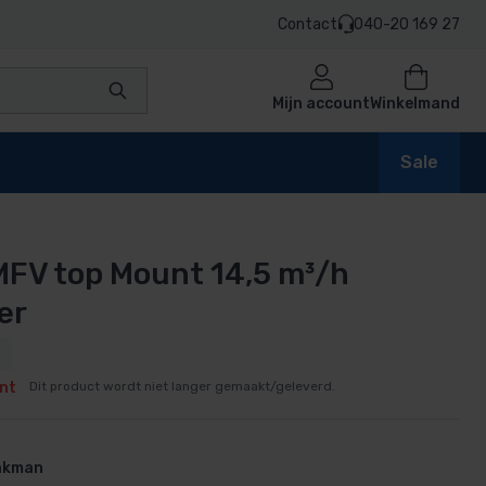
Contact
040-20 169 27
Mijn account
Winkelmand
Sale
FV top Mount 14,5 m³/h
en
er
nt
Dit product wordt niet langer gemaakt/geleverd.
n
vakman