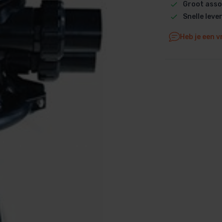
Groot asso
Dolphin M5 Bio onderdelen
Snelle leve
Dolphin M500 onderdelen
Heb je een v
Dolphin M600 onderdelen
Dolphin M700 onderdelen
Dolphin Poolstyle E10 onderdel
Dolphin S100 onderdelen
Dolphin S200 onderdelen
Dolphin S300i Bio onderdelen
Dolphin S300i onderdelen
Zenit 10 onderdelen
Zenit 20 onderdelen
Zenit 30 Pro onderdelen
Zenit 60 onderdelen