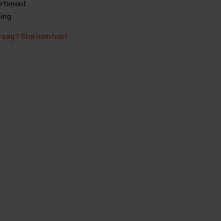
rtiment
ring
raag? Stel hem hier!
en